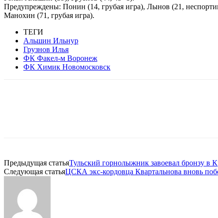
Предупреждены: Понин (14, грубая игра), Лынов (21, неспортив
Манохин (71, грубая игра).
ТЕГИ
Альшин Ильнур
Грузнов Илья
ФК Факел-м Воронеж
ФК Химик Новомосковск
Предыдущая статья
Тульский горнолыжник завоевал бронзу в К
Следующая статья
ЦСКА экс-кордовца Квартальнова вновь поб