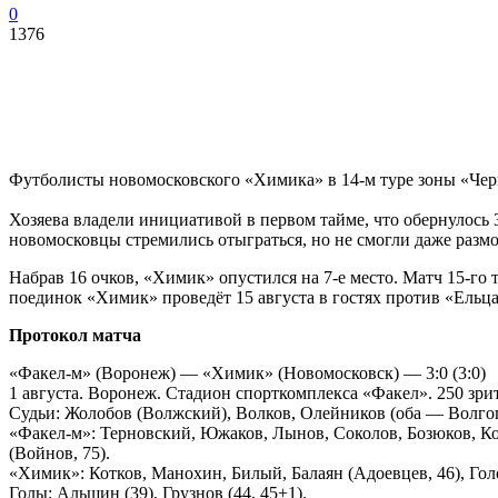
0
1376
Футболисты новомосковского «Химика» в 14-м туре зоны «Чер
Хозяева владели инициативой в первом тайме, что обернулось 
новомосковцы стремились отыграться, но не смогли даже размо
Набрав 16 очков, «Химик» опустился на 7-е место. Матч 15-го 
поединок «Химик» проведёт 15 августа в гостях против «Ельца
Протокол матча
«Факел-м» (Воронеж) — «Химик» (Новомосковск) — 3:0 (3:0)
1 августа. Воронеж. Стадион спорткомплекса «Факел». 250 зри
Судьи: Жолобов (Волжский), Волков, Олейников (оба — Волгог
«Факел-м»: Терновский, Южаков, Лынов, Соколов, Бозюков, Ко
(Войнов, 75).
«Химик»: Котков, Манохин, Билый, Балаян (Адоевцев, 46), Гол
Голы: Альшин (39), Грузнов (44, 45+1).