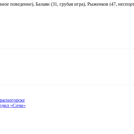
ное поведение), Балаян (31, грубая игра), Рыженков (47, неспор
расногорске
едил «Сочи»