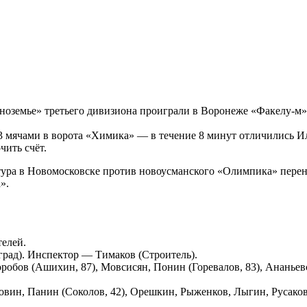
ноземье» третьего дивизиона проиграли в Воронеже «Факелу-м»
3 мячами в ворота «Химика» — в течение 8 минут отличились Ил
чить счёт.
тура в Новомосковске против новоусманского «Олимпика» перенес
».
телей.
рад). Инспектор — Тимаков (Строитель).
робов (Ашихин, 87), Мовсисян, Понин (Горевалов, 83), Ананьев
овин, Панин (Соколов, 42), Орешкин, Рыженков, Лыгин, Русаков 