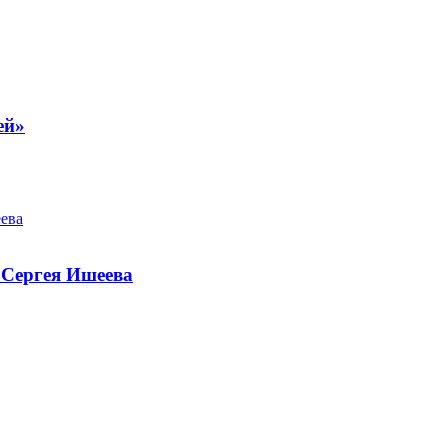
ей»
 Сергея Ишеева