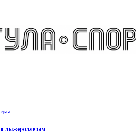
по лыжероллерам