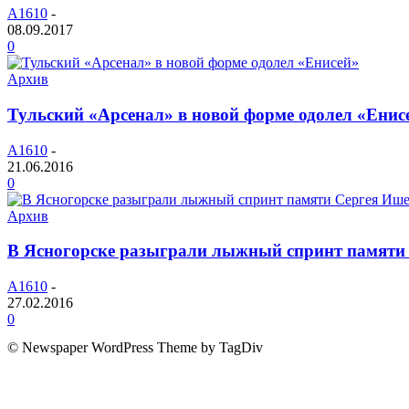
A1610
-
08.09.2017
0
Архив
Тульский «Арсенал» в новой форме одолел «Енис
A1610
-
21.06.2016
0
Архив
В Ясногорске разыграли лыжный спринт памяти
A1610
-
27.02.2016
0
© Newspaper WordPress Theme by TagDiv