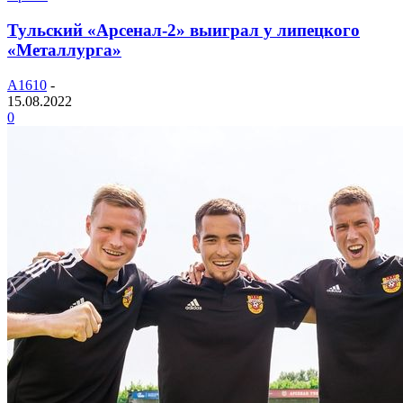
Тульский «Арсенал-2» выиграл у липецкого
«Металлурга»
A1610
-
15.08.2022
0