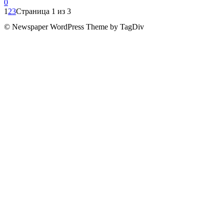
0
1
2
3
Страница 1 из 3
© Newspaper WordPress Theme by TagDiv