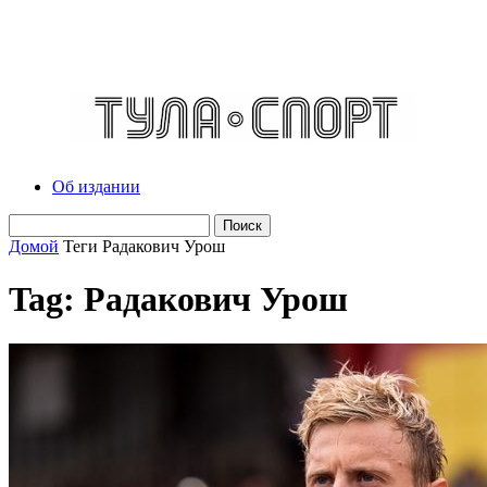
Об издании
Домой
Теги
Радакович Урош
Tag: Радакович Урош