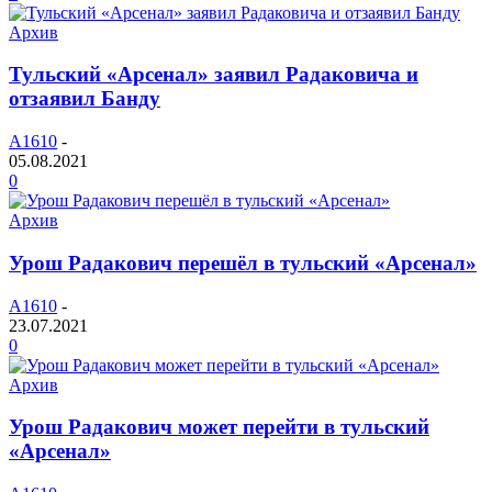
Архив
Тульский «Арсенал» заявил Радаковича и
отзаявил Банду
A1610
-
05.08.2021
0
Архив
Урош Радакович перешёл в тульский «Арсенал»
A1610
-
23.07.2021
0
Архив
Урош Радакович может перейти в тульский
«Арсенал»