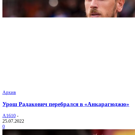
Архив
Урош Радакович перебрался в «Анкарагюджю»
A1610
-
25.07.2022
0