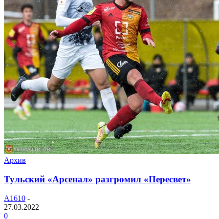
Архив
Тульский «Арсенал» разгромил «Пересвет»
A1610
-
27.03.2022
0