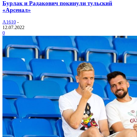
Бурлак и Радакович покинули тульский
«Арсенал»
A1610
-
12.07.2022
0