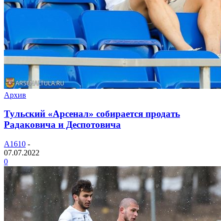
Архив
Тульский «Арсенал» собирается продать
Радаковича и Деспотовича
A1610
-
07.07.2022
0