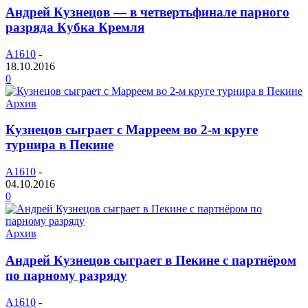
Андрей Кузнецов — в четвертьфинале парного
разряда Кубка Кремля
A1610
-
18.10.2016
0
Архив
Кузнецов сыграет с Марреем во 2-м круге
турнира в Пекине
A1610
-
04.10.2016
0
Архив
Андрей Кузнецов сыграет в Пекине с партнёром
по парному разряду
A1610
-