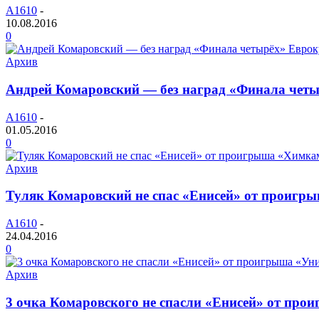
A1610
-
10.08.2016
0
Архив
Андрей Комаровский — без наград «Финала чет
A1610
-
01.05.2016
0
Архив
Туляк Комаровский не спас «Енисей» от проигр
A1610
-
24.04.2016
0
Архив
3 очка Комаровского не спасли «Енисей» от про