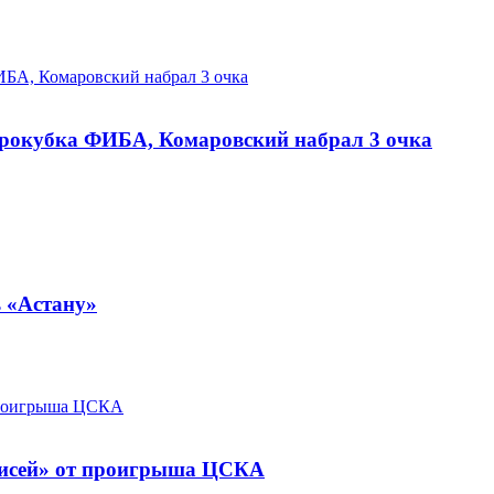
врокубка ФИБА, Комаровский набрал 3 очка
 «Астану»
нисей» от проигрыша ЦСКА