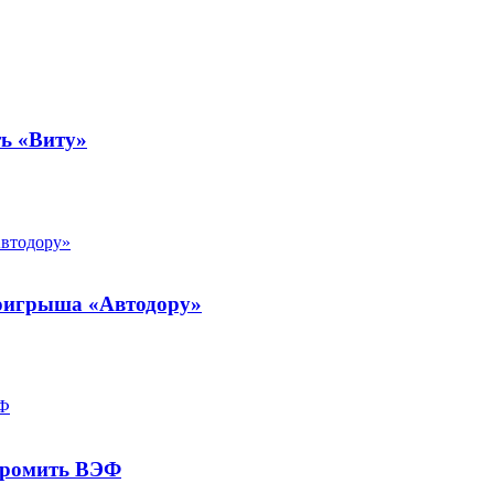
ть «Виту»
роигрыша «Автодору»
громить ВЭФ