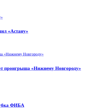
дил «Астану»
» от проигрыша «Нижнему Новгороду»
кубка ФИБА