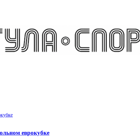
больном еврокубке