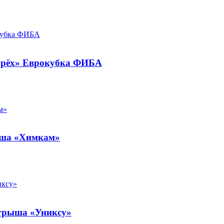
ырёх» Еврокубка ФИБА
ыша «Химкам»
игрыша «Униксу»