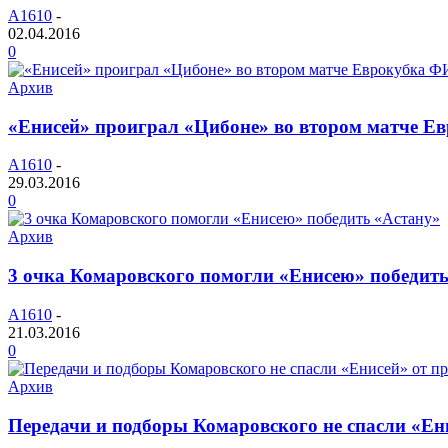
A1610
-
02.04.2016
0
Архив
«Енисей» проиграл «Цибоне» во втором матче Е
A1610
-
29.03.2016
0
Архив
3 очка Комаровского помогли «Енисею» победить
A1610
-
21.03.2016
0
Архив
Передачи и подборы Комаровского не спасли «Е