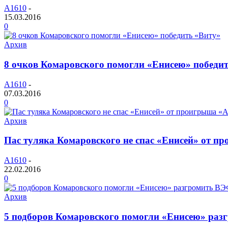
A1610
-
15.03.2016
0
Архив
8 очков Комаровского помогли «Енисею» победи
A1610
-
07.03.2016
0
Архив
Пас туляка Комаровского не спас «Енисей» от п
A1610
-
22.02.2016
0
Архив
5 подборов Комаровского помогли «Енисею» раз