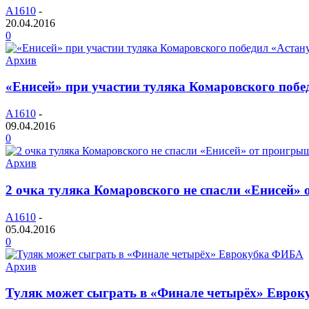
A1610
-
20.04.2016
0
Архив
«Енисей» при участии туляка Комаровского побе
A1610
-
09.04.2016
0
Архив
2 очка туляка Комаровского не спасли «Енисей
A1610
-
05.04.2016
0
Архив
Туляк может сыграть в «Финале четырёх» Евро