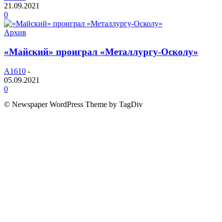
21.09.2021
0
Архив
«Майский» проиграл «Металлургу-Осколу»
A1610
-
05.09.2021
0
© Newspaper WordPress Theme by TagDiv