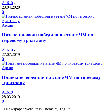
A1610
-
23.04.2020
0
Архив
Пятеро плавчан победили на этапе ЧМ по
гиревому триатлону
A1610
-
27.07.2019
0
Архив
Плавчане победили на этапе ЧМ по гиревому
триатлону
A1610
-
28.03.2019
0
© Newspaper WordPress Theme by TagDiv