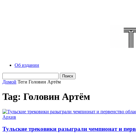
Об издании
Домой
Теги
Головин Артём
Tag: Головин Артём
Архив
Тульские трековики разыграли чемпионат и перв