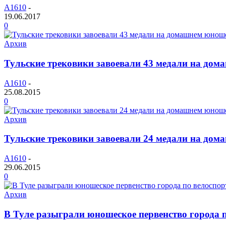
A1610
-
19.06.2017
0
Архив
Тульские трековики завоевали 43 медали на до
A1610
-
25.08.2015
0
Архив
Тульские трековики завоевали 24 медали на до
A1610
-
29.06.2015
0
Архив
В Туле разыграли юношеское первенство города п